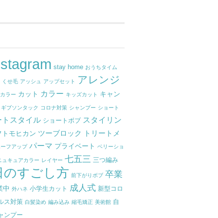
nstagram
stay home
おうちタイム
アレンジ
せ
くせ毛
アッシュ
アップセット
カラー
カット
キャン
ナカラー
キッズカット
ギブソンタック
コロナ対策
シャンプー
ショート
ートスタイル
スタイリン
ショートボブ
ツーブロック
トリートメ
フトモヒカン
パーマ
プライベート
ハーフアップ
ベリーショ
七五三
三つ編み
ニュキュアカラー
レイヤー
日のすごし方
卒業
前下がりボブ
成人式
業中
小学生カット
新型コロ
外ハネ
ルス対策
自
白髪染め
編み込み
縮毛矯正
美術館
ャンプー