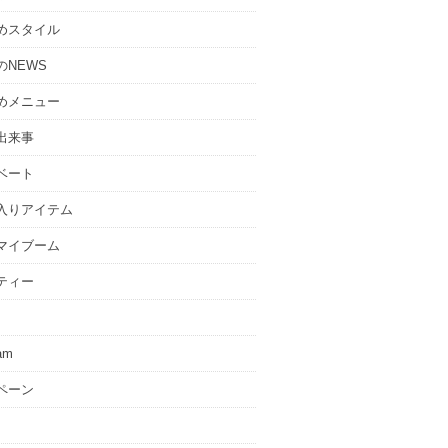
めスタイル
のNEWS
めメニュー
出来事
ベート
入りアイテム
マイブーム
ティー
ram
ペーン