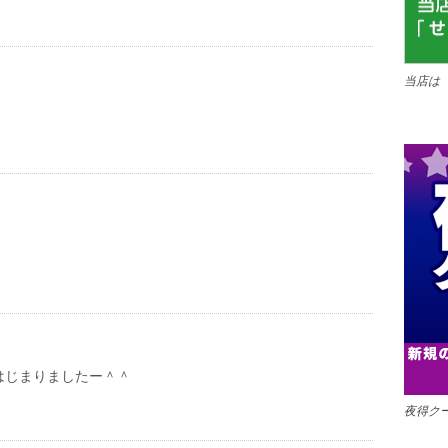
当店は
はじまりましたー＾＾
夜得ク