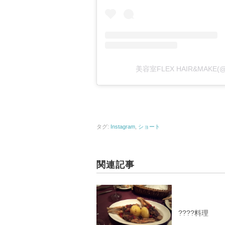
美容室FLEX HAIR&MAKE(
タグ:
Instagram
,
ショート
関連記事
????料理