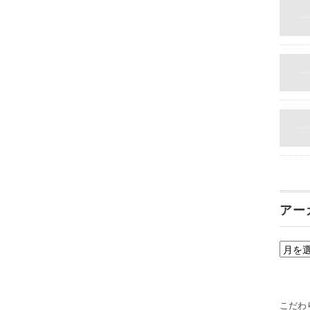
アー
ア
ー
カ
イ
こだわ