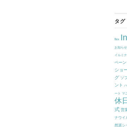
タグ
I
flex
お知ら
イルミ
ペーン
ショ
グ
ソ
ント
ート
マ
休
式
営
ナウイ
然派シ