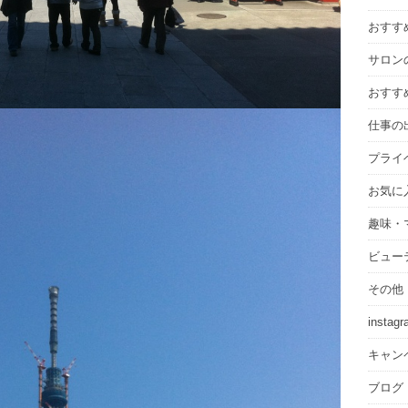
ブ
おすす
サロン
おすす
仕事の
プライ
お気に
趣味・
ビュー
その他
instag
キャン
ブログ