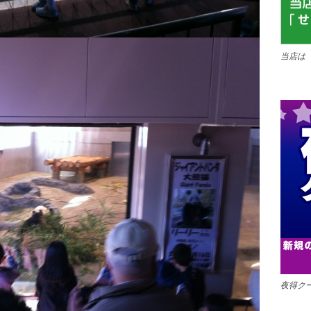
当店は
夜得ク