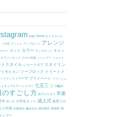
nstagram
stay home
おうちタイム
アレンジ
せ
くせ毛
アッシュ
アップセット
カラー
カット
キャン
ナカラー
キッズカット
ギブソンタック
コロナ対策
シャンプー
ショート
ートスタイル
スタイリン
ショートボブ
ツーブロック
トリートメ
フトモヒカン
パーマ
プライベート
ハーフアップ
ベリーショ
七五三
三つ編み
ニュキュアカラー
レイヤー
日のすごし方
卒業
前下がりボブ
成人式
業中
小学生カット
新型コロ
外ハネ
ルス対策
自
白髪染め
編み込み
縮毛矯正
美術館
ャンプー