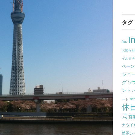
タグ
I
flex
お知ら
イルミ
ペーン
ショ
グ
ソ
ント
ート
マ
休
式
営
ナウイ
然派シ