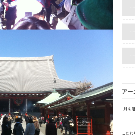
アー
ア
ー
カ
イ
こだわ