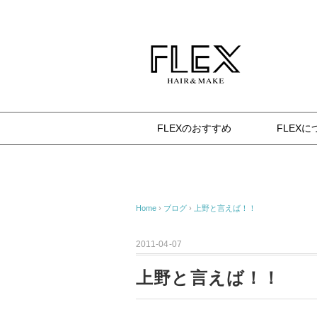
杉並区八幡山の美容室 FLEX（フレックス） 確か
FLEXのおすすめ
FLEXに
Home
›
ブログ
›
上野と言えば！！
2011-04-07
上野と言えば！！