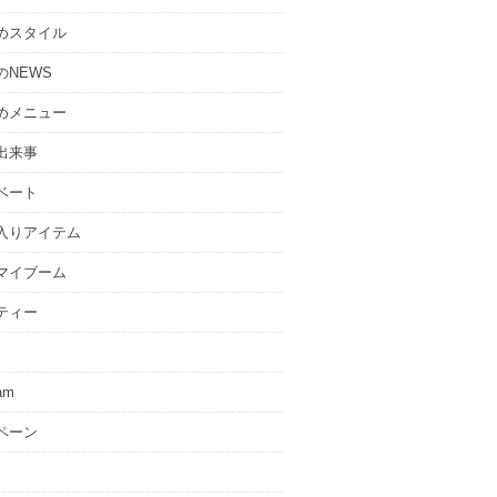
めスタイル
のNEWS
めメニュー
出来事
ベート
入りアイテム
マイブーム
ティー
ram
ペーン