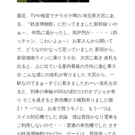
最近、TVや報道でチラホラ噂の
埼玉県大宮にあ
る、『鉄道博物館』に行ってきました新幹線
いや
ぁ～。
何気に遠かったし、前評判が・・・・（鉄
ッチャン、こわいよぉ～）
お客さんから聞いて
て、どうなのかなって思っていました
新宿から、
新宿湘南ラインに乗り３０分、大宮に着き
改札を
出ると、上に出ている案内看板の方向に進む事５
分
こんな感じの改札が有りました
大宮から、一
駅なのでまぁ～すぐに着きましたわーい
改札を出
ると、列車の車輪やD51の顔だけのオブジェが有
り
そこを過ぎると券売機が２種類有りました猫
2！？
一つは、お金で買うモノと、もう一つは、
スイカ対応機でした
勿論 僕は普段かなり電車を
ご利用しないので・・・普通の券売機でした
さす
が鉄道博物館ぴかぴか ゲートは、普段使ってる