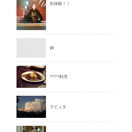
初体験！！
鍋
????料理
ラピュタ