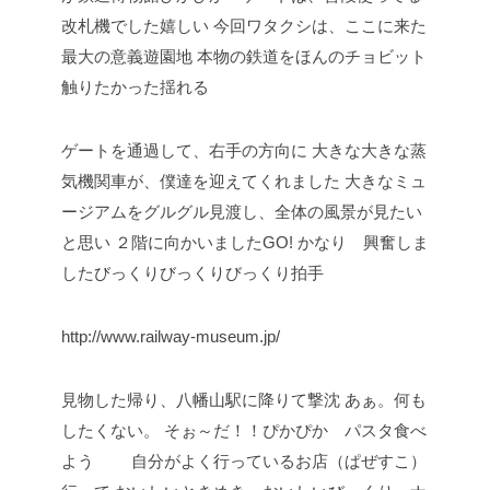
改札機でした嬉しい
今回ワタクシは、ここに来た
最大の意義遊園地
本物の鉄道をほんのチョビット
触りたかった揺れる
ゲートを通過して、右手の方向に
大きな大きな蒸
気機関車が、僕達を迎えてくれました
大きなミュ
ージアムをグルグル見渡し、全体の風景が見たい
と思い
２階に向かいましたGO!
かなり 興奮しま
したびっくりびっくりびっくり拍手
http://www.railway-museum.jp/
見物した帰り、八幡山駅に降りて撃沈
あぁ。何も
したくない。
そぉ～だ！！ぴかぴか パスタ食べ
よう
自分がよく行っているお店（ぱぜすこ）