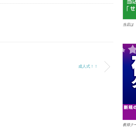
当店は
成人式！！
夜得ク