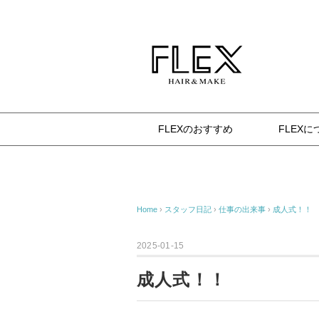
杉並区八幡山の美容室 FLEX（フレックス） 確か
FLEXのおすすめ
FLEXに
Home
›
スタッフ日記
›
仕事の出来事
›
成人式！！
2025-01-15
成人式！！