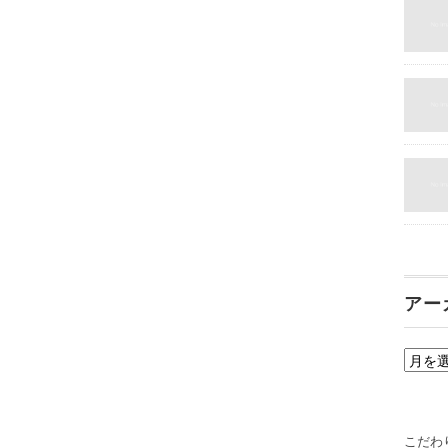
アー
ア
ー
カ
イ
こだわ