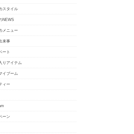
めスタイル
のNEWS
めメニュー
出来事
ベート
入りアイテム
マイブーム
ティー
ram
ペーン