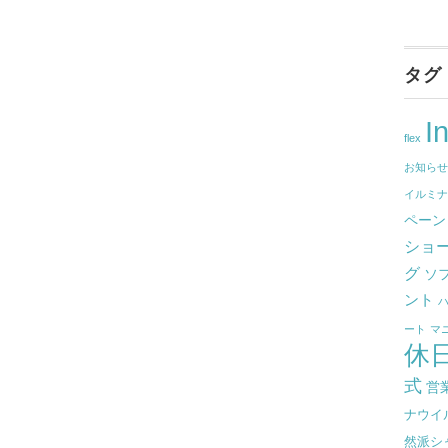
タグ
I
flex
お知ら
イルミ
ペーン
ショ
グ
ソ
ント
ート
マ
休
式
営
ナウイ
然派シ