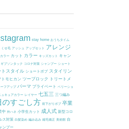
nstagram
stay home
おうちタイム
アレンジ
せ
くせ毛
アッシュ
アップセット
カラー
カット
キャン
ナカラー
キッズカット
ギブソンタック
コロナ対策
シャンプー
ショート
ートスタイル
スタイリン
ショートボブ
ツーブロック
トリートメ
フトモヒカン
パーマ
プライベート
ハーフアップ
ベリーショ
七五三
三つ編み
ニュキュアカラー
レイヤー
日のすごし方
卒業
前下がりボブ
成人式
業中
小学生カット
新型コロ
外ハネ
ルス対策
自
白髪染め
編み込み
縮毛矯正
美術館
ャンプー