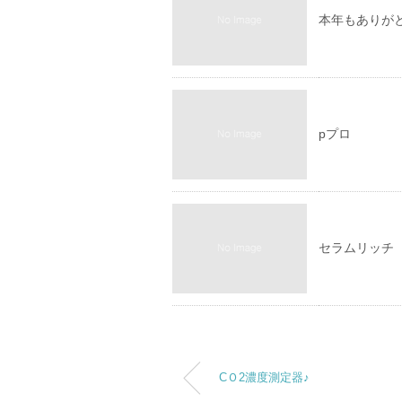
本年もありが
pプロ
セラムリッチ
CＯ2濃度測定器♪