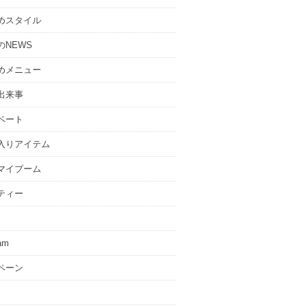
めスタイル
のNEWS
めメニュー
出来事
ベート
入りアイテム
マイブーム
ティー
ram
ペーン