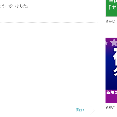
とうございました。
当店は
夜得ク
実は♪