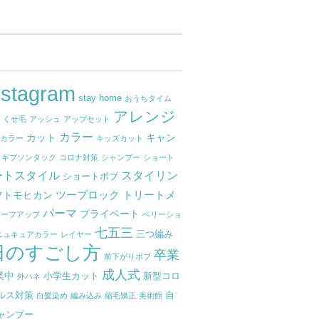
nstagram
stay home
おうちタイム
アレンジ
せ
くせ毛
アッシュ
アップセット
カラー
カット
キャン
ナカラー
キッズカット
ギブソンタック
コロナ対策
シャンプー
ショート
ートスタイル
スタイリン
ショートボブ
ツーブロック
トリートメ
フトモヒカン
パーマ
プライベート
ハーフアップ
ベリーショ
七五三
三つ編み
ニュキュアカラー
レイヤー
日のすごし方
卒業
前下がりボブ
成人式
業中
小学生カット
新型コロ
外ハネ
ルス対策
自
白髪染め
編み込み
縮毛矯正
美術館
ャンプー