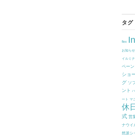
タグ
I
flex
お知ら
イルミ
ペーン
ショ
グ
ソ
ント
ート
マ
休
式
営
ナウイ
然派シ