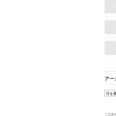
アー
ア
ー
カ
イ
こだわ