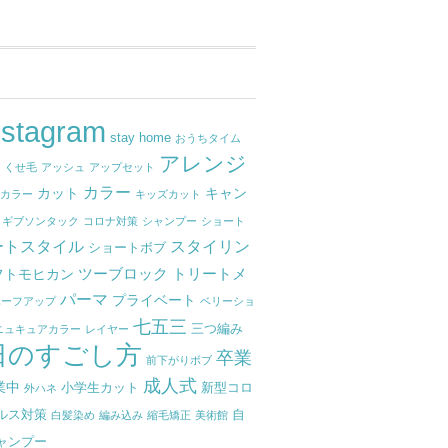
nstagram
stay home
おうちタイム
アレンジ
せ
くせ毛
アッシュ
アップセット
カラー
カット
キャン
ナカラー
キッズカット
ギブソンタック
コロナ対策
シャンプー
ショート
ートスタイル
スタイリン
ショートボブ
ツーブロック
トリートメ
フトモヒカン
パーマ
プライベート
ハーフアップ
ベリーショ
七五三
三つ編み
ニュキュアカラー
レイヤー
日のすごし方
卒業
前下がりボブ
成人式
業中
小学生カット
新型コロ
外ハネ
ルス対策
自
白髪染め
編み込み
縮毛矯正
美術館
ャンプー