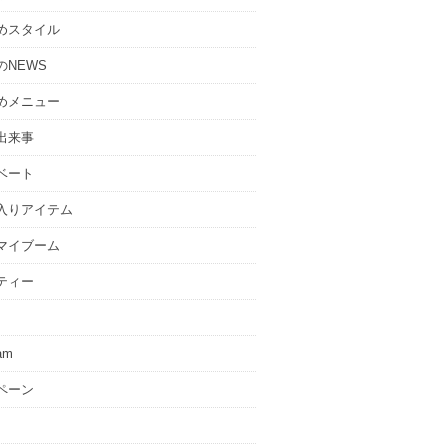
めスタイル
のNEWS
めメニュー
出来事
ベート
入りアイテム
マイブーム
ティー
ram
ペーン