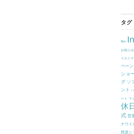
タグ
I
flex
お知ら
イルミ
ペーン
ショ
グ
ソ
ント
ート
マ
休
式
営
ナウイ
然派シ