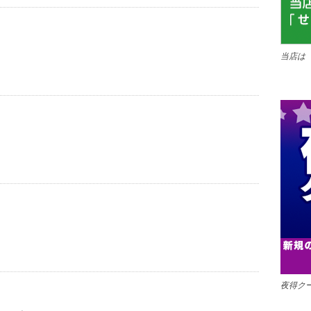
当店は
夜得ク