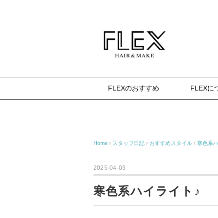
杉並区八幡山の美容室 FLEX（フレックス） 確か
FLEXのおすすめ
FLEXに
Home
›
スタッフ日記
›
おすすめスタイル
›
寒色系ハ
2025-04-03
寒色系ハイライト♪