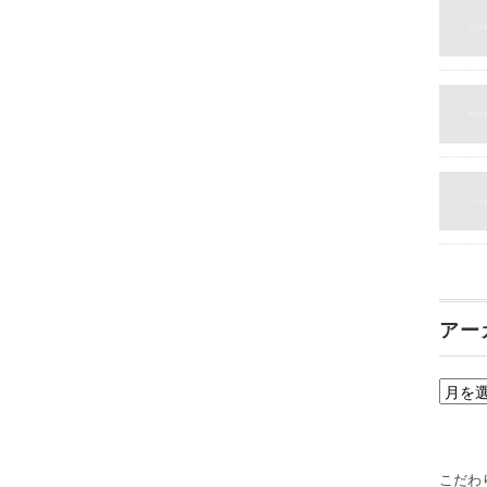
アー
ア
ー
カ
イ
こだわ