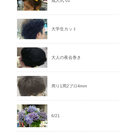
成人式 01
大学生カット
大人の夜会巻き
周り1周2ブロ4mm
6/21